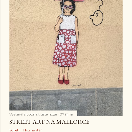
ě
v
k
y
Vystavil
zivot.na.tluste.noze
07 října
STREET ART NA MALLORCE
Sdílet
1 komentář