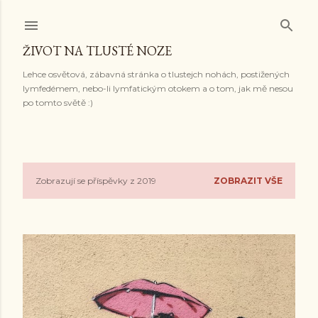
Přeskočit na hlavní obsah
ŽIVOT NA TLUSTÉ NOZE
Lehce osvětová, zábavná stránka o tlustejch nohách, postižených
lymfedémem, nebo-li lymfatickým otokem a o tom, jak mě nesou
po tomto světě :)
Zobrazují se příspěvky z 2019
ZOBRAZIT VŠE
P
ř
í
s
p