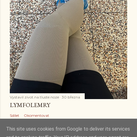
Vystavil
zivot.na.tluste.noze
30 března
LYMFOLEMRY
Sdílet
Okomentovat
This site uses cookies from Google to deliver its services