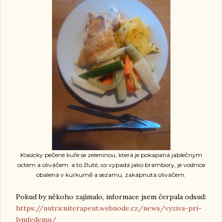
Klasicky pečené kuře se zeleninou, která je pokapaná jablečným
octem a oliváčem. a to žluté, co vypadá jako brambory, je vodnice
obalená v kurkumě a sezamu, zakápnutá oliváčem.
Pokud by někoho zajímalo, informace jsem čerpala odsud:
https://nutricniterapeut.webnode.cz/news/vyziva-pri-
lymfedemu/