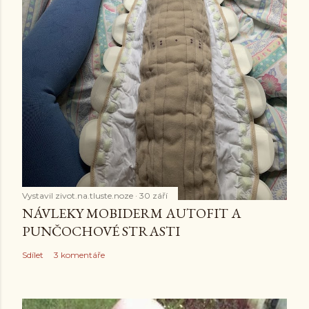
Vystavil
zivot.na.tluste.noze
30 září
NÁVLEKY MOBIDERM AUTOFIT A
PUNČOCHOVÉ STRASTI
Sdílet
3 komentáře