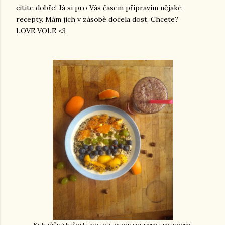
cítíte dobře! Já si pro Vás časem připravím nějaké
recepty. Mám jich v zásobě docela dost. Chcete?
LOVE VOLE <3
Kukuřičná kaše slazená datlovým sirupem s mangem,