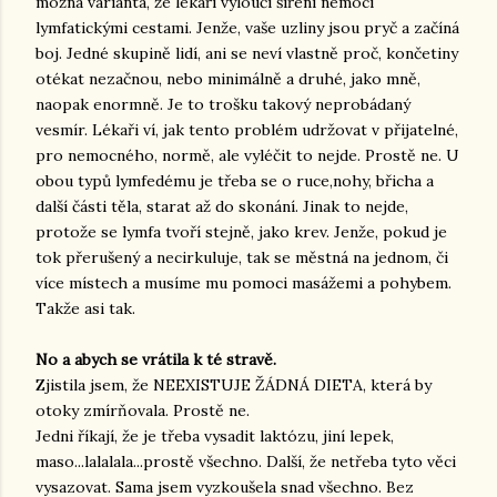
možná varianta, že lékaři vyloučí šíření nemoci
lymfatickými cestami. Jenže, vaše uzliny jsou pryč a začíná
boj. Jedné skupině lidí, ani se neví vlastně proč, končetiny
otékat nezačnou, nebo minimálně a druhé, jako mně,
naopak enormně. Je to trošku takový neprobádaný
vesmír. Lékaři ví, jak tento problém udržovat v přijatelné,
pro nemocného, normě, ale vyléčit to nejde. Prostě ne. U
obou typů lymfedému je třeba se o ruce,nohy, břicha a
další části těla, starat až do skonání. Jinak to nejde,
protože se lymfa tvoří stejně, jako krev. Jenže, pokud je
tok přerušený a necirkuluje, tak se městná na jednom, či
více místech a musíme mu pomoci masážemi a pohybem.
Takže asi tak.
No a abych se vrátila k té stravě.
Zjistila jsem, že NEEXISTUJE ŽÁDNÁ DIETA, která by
otoky zmírňovala. Prostě ne.
Jedni říkají, že je třeba vysadit laktózu, jiní lepek,
maso...lalalala...prostě všechno. Další, že netřeba tyto věci
vysazovat. Sama jsem vyzkoušela snad všechno. Bez