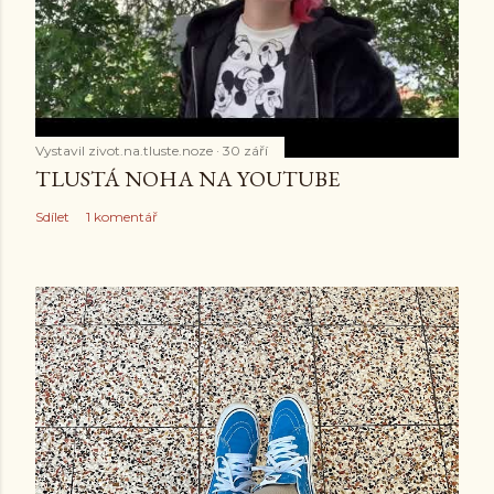
Vystavil
zivot.na.tluste.noze
30 září
TLUSTÁ NOHA NA YOUTUBE
Sdílet
1 komentář