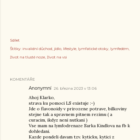
Sdílet
Štítky:
invalidní důchod
jídlo
lifestyle
lymfatické otoky
lymfedém
život na tlusté noze
život na vsi
KOMENTÁŘE
Anonymní
26. března 2023 v 13:06
Ahoj Klarko,
strava ku pomoci LS existuje :-)
Jde o flavonoidy v prirozene potrave, bilkoviny
stejne tak a spravnem pitnem rezimu ( a
curacim, ikdyz neni nutkani )
Vse mam na lymfodrenaze Sarka Kindlova na fb k
dohledani.
Kazde pondeli davam tzv. kyticku, kytici z