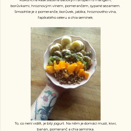
borůvkami, hroznovým vínem, pomerančem, sypané sezamem.
Smoohtie je z pomeranče, borůvek, jablka, hroznového vína,
řapíkatého celeru a chia semínek.
To, co není vidět, je bílý jogurt. Na něm je domácí musli, kiwi,
banán, pomeranč a chia semínka.