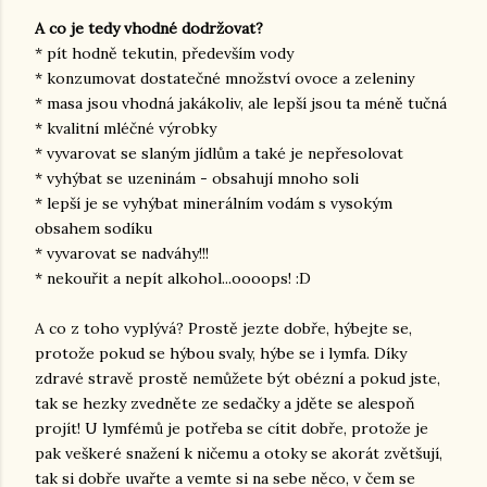
A co je tedy vhodné dodržovat?
* pít hodně tekutin, především vody
* konzumovat dostatečné množství ovoce a zeleniny
* masa jsou vhodná jakákoliv, ale lepší jsou ta méně tučná
* kvalitní mléčné výrobky
* vyvarovat se slaným jídlům a také je nepřesolovat
* vyhýbat se uzeninám - obsahují mnoho soli
* lepší je se vyhýbat minerálním vodám s vysokým
obsahem sodíku
* vyvarovat se nadváhy!!!
* nekouřit a nepít alkohol...oooops! :D
A co z toho vyplývá? Prostě jezte dobře, hýbejte se,
protože pokud se hýbou svaly, hýbe se i lymfa. Díky
zdravé stravě prostě nemůžete být obézní a pokud jste,
tak se hezky zvedněte ze sedačky a jděte se alespoň
projít! U lymfémů je potřeba se cítit dobře, protože je
pak veškeré snažení k ničemu a otoky se akorát zvětšují,
tak si dobře uvařte a vemte si na sebe něco, v čem se