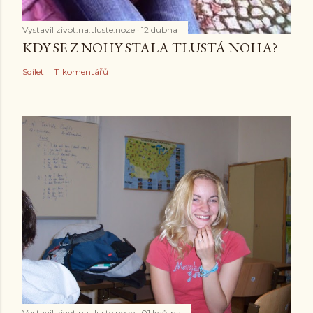
Vystavil
zivot.na.tluste.noze
12 dubna
KDY SE Z NOHY STALA TLUSTÁ NOHA?
Sdílet
11 komentářů
Vystavil
zivot.na.tluste.noze
01 května