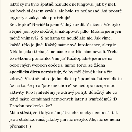
laktózy mi bylo špatně. Žaludek nefungoval, jak by měl.
Asi bych si časem zvykla, ale bylo to neůnosné. Asi prostě
jogurty a zakysanku potřebuju!
Bez lepku? Neviděla jsem žádný rozdíl. V ničem. Vše bylo
stejné, jen bylo složitější nakupovat jídlo. Možná jsem jen
méně vnímavá? S nohama to neudělalo nic. Jak víme,
každé tělo je jiné. Každý máme své intolerance, alergie.
Někdo, jako třeba já, nemáme nic. Nic nám nevadí. Třeba
to někomu pomohlo. Vim já? Každopádně jsem se na
odborných webech dočetla, mimo toho, že žádná
specifická dieta neexistuje
, že by měl člověk jíst a žít
zdravě. Vlastně mi to jednu dietu připomíná. Jaterní dietu.
Až na to, že pro "jaterně choré" se nedoporučuje moc
aktivity. Pro lymfedémy je zdravý pohyb důležitý, ale co
když máte kombinaci nemocných jater a lymfedémů? :D
Trochu prekérka, že?
Mám štěstí, že i když mám játra chronicky nemocná, tak
jsou stabilizovaná, jakoby jim nic nebylo. Ale, nic se nemá
přehánět :)