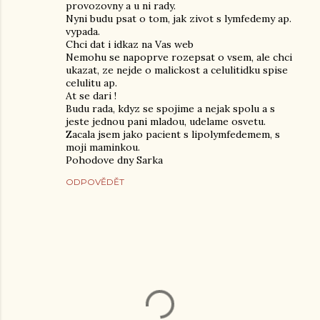
provozovny a u ni rady.
Nyni budu psat o tom, jak zivot s lymfedemy ap.
vypada.
Chci dat i idkaz na Vas web
Nemohu se napoprve rozepsat o vsem, ale chci
ukazat, ze nejde o malickost a celulitidku spise
celulitu ap.
At se dari !
Budu rada, kdyz se spojime a nejak spolu a s
jeste jednou pani mladou, udelame osvetu.
Zacala jsem jako pacient s lipolymfedemem, s
moji maminkou.
Pohodove dny Sarka
ODPOVĚDĚT