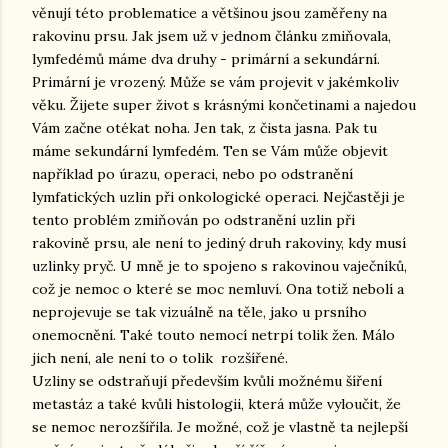
věnují této problematice a většinou jsou zaměřeny na
rakovinu prsu. Jak jsem už v jednom článku zmiňovala,
lymfedémů máme dva druhy - primární a sekundární.
Primární je vrozený. Může se vám projevit v jakémkoliv
věku. Žijete super život s krásnými končetinami a najedou
Vám začne otékat noha. Jen tak, z čista jasna. Pak tu
máme sekundární lymfedém. Ten se Vám může objevit
například po úrazu, operaci, nebo po odstranění
lymfatických uzlin při onkologické operaci. Nejčastěji je
tento problém zmiňován po odstranění uzlin při
rakovině prsu, ale není to jediný druh rakoviny, kdy musí
uzlinky pryč. U mně je to spojeno s rakovinou vaječníků,
což je nemoc o které se moc nemluví. Ona totiž nebolí a
neprojevuje se tak vizuálně na těle, jako u prsního
onemocnění. Také touto nemocí netrpí tolik žen. Málo
jich není, ale není to o tolik rozšířené.
Uzliny se odstraňují především kvůli možnému šíření
metastáz a také kvůli histologii, která může vyloučit, že
se nemoc nerozšířila. Je možné, což je vlastně ta nejlepší