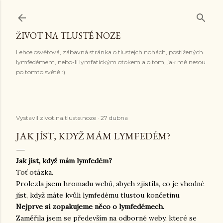
Přeskočit na hlavní obsah
ŽIVOT NA TLUSTÉ NOZE
Lehce osvětová, zábavná stránka o tlustejch nohách, postižených
lymfedémem, nebo-li lymfatickým otokem a o tom, jak mě nesou
po tomto světě :)
Vystavil
zivot.na.tluste.noze
27 dubna
JAK JÍST, KDYŽ MÁM LYMFEDÉM?
Jak jíst, když mám lymfedém?
Toť otázka.
Prolezla jsem hromadu webů, abych zjistila, co je vhodné
jíst, když máte kvůli lymfedému tlustou končetinu.
Nejprve si zopakujeme něco o lymfedémech.
Zaměřila jsem se především na odborné weby, které se