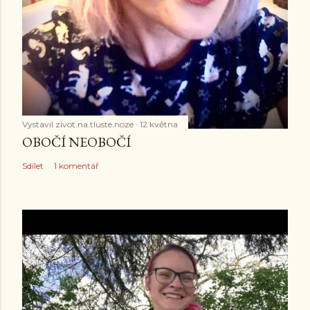
Vystavil
zivot.na.tluste.noze
12 května
OBOČÍ NEOBOČÍ
Sdílet
1 komentář