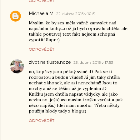
ODPOVĚDĚT
Michaela M
22. dubna 2015 v 10:51
Myslím, že by ses měla vážně zamyslet nad
napsáním knihy....což já bych opravdu chtěla, ale
takhle poutavej text fakt nejsem schopná
vypotit! Supr :)
ODPOVĚDĚT
zivot.na.tluste.noze
23. dubna 2015 v 17:53
no, kopřivy jsou pěkný svině :D Pak se ti
rozrostou a budou všude!! Já jim taky chtěla
nechat záhonek, ale asi nenechám!! Jsou to
mrchy a už se těším, až je vyplením :D
Knížku jsem chtěla napsat vždycky, ale jako
nevím no, ještě asi musím trošku vyrůst a pak
něco napíšu:) Ideí mám mnoho. Třeba někdy
použiju hlody tady z blogu:)
ODPOVĚDĚT