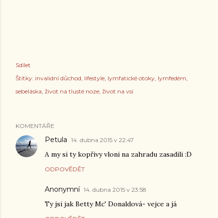
Sdílet
Štítky:
invalidní důchod
lifestyle
lymfatické otoky
lymfedém
sebeláska
život na tlusté noze
život na vsi
KOMENTÁŘE
Petula
14. dubna 2015 v 22:47
A my si ty kopřivy vloni na zahradu zasadili :D
ODPOVĚDĚT
Anonymní
14. dubna 2015 v 23:58
Ty jsi jak Betty Mc' Donaldová- vejce a já