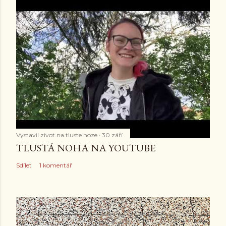
Vystavil
zivot.na.tluste.noze
30 září
TLUSTÁ NOHA NA YOUTUBE
Sdílet
1 komentář