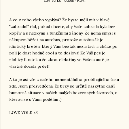
Zdrhací psí floutek - Kurt!
A co z toho všeho vyplývá? Že byste měli mít v hlavě
"zahradní" řád, pokud chcete, aby Vaše zahrada byla bez
kopřiv a s hezkými a funkčními záhony. Že nemá smysl s
nákupem běžet na autobus, protože autobusák je
idiotický kretén, který Vám beztak nezastaví, a chůze po
poli je dost hodně cool a to doslova! Že Váš pes je
zlobivý floutek a že zkrat elektřiny ve Vašem autě je
vlastně docela prdel!!
A to je asi vše z našeho momentálního probíhajícího času
zde. Jsem přesvědčena, že brzy se určitě naskytne další
humorná situace v našich malých bezcenných životech, o
kterou se s Vámi podělím :)
LOVE VOLE <3