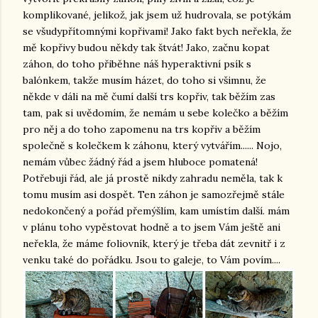
komplikované, jelikož, jak jsem už hudrovala, se potýkám
se všudypřítomnými kopřivami! Jako fakt bych neřekla, že
mě kopřivy budou někdy tak štvát! Jako, začnu kopat
záhon, do toho přiběhne náš hyperaktivní psík s
balónkem, takže musím házet, do toho si všimnu, že
někde v dáli na mě čumí další trs kopřiv, tak běžím zas
tam, pak si uvědomím, že nemám u sebe kolečko a běžím
pro něj a do toho zapomenu na trs kopřiv a běžím
společně s kolečkem k záhonu, který vytvářím...... Nojo,
nemám vůbec žádný řád a jsem hluboce pomatená!
Potřebuji řád, ale já prostě nikdy zahradu neměla, tak k
tomu musím asi dospět. Ten záhon je samozřejmě stále
nedokončený a pořád přemýšlím, kam umístím další. mám
v plánu toho vypěstovat hodně a to jsem Vám ještě ani
neřekla, že máme foliovník, který je třeba dát zevnitř i z
venku také do pořádku. Jsou to galeje, to Vám povím....