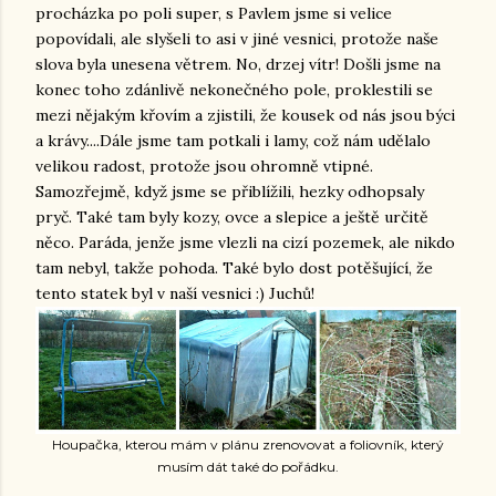
procházka po poli super, s Pavlem jsme si velice
popovídali, ale slyšeli to asi v jiné vesnici, protože naše
slova byla unesena větrem. No, drzej vítr! Došli jsme na
konec toho zdánlivě nekonečného pole, proklestili se
mezi nějakým křovím a zjistili, že kousek od nás jsou býci
a krávy....Dále jsme tam potkali i lamy, což nám udělalo
velikou radost, protože jsou ohromně vtipné.
Samozřejmě, když jsme se přiblížili, hezky odhopsaly
pryč. Také tam byly kozy, ovce a slepice a ještě určitě
něco. Paráda, jenže jsme vlezli na cizí pozemek, ale nikdo
tam nebyl, takže pohoda. Také bylo dost potěšující, že
tento statek byl v naší vesnici :) Juchů!
Houpačka, kterou mám v plánu zrenovovat a foliovník, který
musím dát také do pořádku.