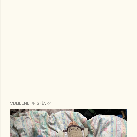
o
v
a
t
OBLÍBENÉ PŘÍSPĚVKY