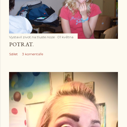
Vystavil
zivot.na.tluste.noze
01 května
POTRAT.
Sdílet
3 komentáře