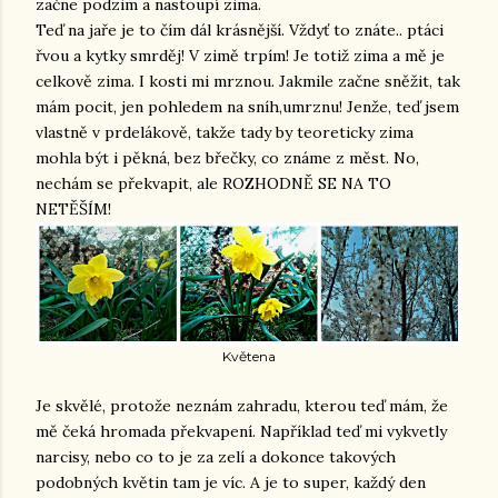
začne podzim a nastoupí zima.
Teď na jaře je to čím dál krásnější. Vždyť to znáte.. ptáci
řvou a kytky smrděj! V zimě trpím! Je totiž zima a mě je
celkově zima. I kosti mi mrznou. Jakmile začne sněžit, tak
mám pocit, jen pohledem na sníh,umrznu! Jenže, teď jsem
vlastně v prdelákově, takže tady by teoreticky zima
mohla být i pěkná, bez břečky, co známe z měst. No,
nechám se překvapit, ale ROZHODNĚ SE NA TO
NETĚŠÍM!
Květena
Je skvělé, protože neznám zahradu, kterou teď mám, že
mě čeká hromada překvapení. Například teď mi vykvetly
narcisy, nebo co to je za zelí a dokonce takových
podobných květin tam je víc. A je to super, každý den