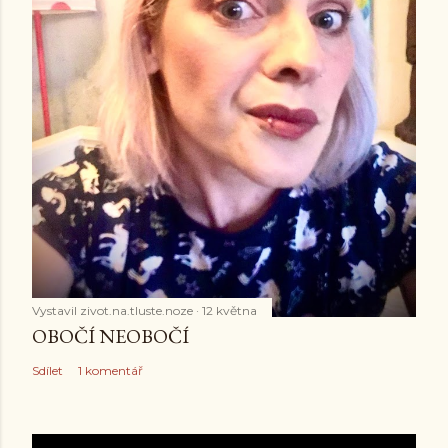
Vystavil
zivot.na.tluste.noze
12 května
OBOČÍ NEOBOČÍ
Sdílet
1 komentář