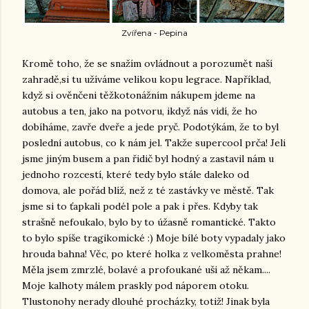
Zvířena - Pepina
Kromě toho, že se snažím ovládnout a porozumět naší
zahradě,si tu užíváme velikou kopu legrace. Například,
když si ověnčeni těžkotonážním nákupem jdeme na
autobus a ten, jako na potvoru, ikdyž nás vidí, že ho
dobíháme, zavře dveře a jede pryč. Podotýkám, že to byl
poslední autobus, co k nám jel. Takže supercool prča! Jeli
jsme jiným busem a pan řidič byl hodný a zastavil nám u
jednoho rozcestí, které tedy bylo stále daleko od
domova, ale pořád blíž, než z té zastávky ve městě. Tak
jsme si to ťapkali podél pole a pak i přes. Kdyby tak
strašně nefoukalo, bylo by to úžasně romantické. Takto
to bylo spíše tragikomické :) Moje bílé boty vypadaly jako
hrouda bahna! Věc, po které holka z velkoměsta prahne!
Měla jsem zmrzlé, bolavé a profoukané uši až někam....
Moje kalhoty málem praskly pod náporem otoku.
Tlustonohy nerady dlouhé procházky, totiž! Jinak byla