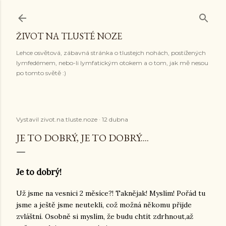
Přeskočit na hlavní obsah
ŽIVOT NA TLUSTÉ NOZE
Lehce osvětová, zábavná stránka o tlustejch nohách, postižených
lymfedémem, nebo-li lymfatickým otokem a o tom, jak mě nesou
po tomto světě :)
Vystavil
zivot.na.tluste.noze
12 dubna
JE TO DOBRÝ, JE TO DOBRÝ....
Je to dobrý!
Už jsme na vesnici 2 měsíce?! Taknějak! Myslím! Pořád tu
jsme a ještě jsme neutekli, což možná někomu přijde
zvláštní. Osobně si myslím, že budu chtít zdrhnout,až