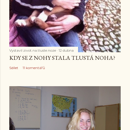
Vystavil
zivot.na.tluste.noze
12 dubna
KDY SE Z NOHY STALA TLUSTÁ NOHA?
Sdílet
11 komentářů