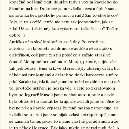
konečně pořádně řídit, doufám tedy a vozím Paveleho do
Slaného na bus. Dokonce jsem zvládla i cestu úplně sama
samotinká bez jakékoliv pomoci a rady! Zní to skvěle co?
Jojo, je to skvělé, jenže nic není tak jednoduché, jak se
zdá!! Už asi tušíte nějakou vydařenou taškařici, co? Tušíte
dobře! :)
Autíčko nám skvěle sloužilo asi 3 dny! Po cestě na
autobus, asi kilometr od domu se autíčku něco stalo s
elektřinou, což jsme zjistili posléze a začalo strašlivě
čoudit! Ale úplně hrozně moc!! Mnojo, prostě, nejde vše
tak jednoduše!! Husí krk, ve kterém byly uloženy dráty, byl
někde asi prošoupaný a drátek se dotkl karoserie a už to
jelo! Začalo to jiskřit, což jsme bohužel neviděli a mrzí mě
to, protože jiskření je hezká věc, a celé to zkratovalo a
bylo po legraci! Museli jsme nechat auto u pole a navíc
bylo obtížné ho dostat ke kraji, ale zvládli jsme to. Sice to
byl nervák a Pavele vypadal, že mně možná zamorduje, ale
zvládlo se to! Ani jsme se nijak zvlášť netrápili, spíš jsme
se zasmáli tomu, jakou to máme vlastně pořád smůlu a že
je to někdy i legrace. Tak jako, nikdo se nerad nudí, že?! A