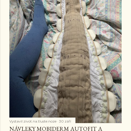
Vystavil
zivot.na.tluste.noze
30 září
NÁVLEKY MOBIDERM AUTOFIT A