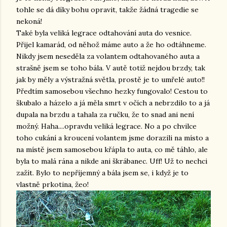
tohle se dá díky bohu opravit, takže žádná tragedie se
nekoná!
Také byla veliká legrace odtahování auta do vesnice.
Přijel kamarád, od něhož máme auto a že ho odtáhneme.
Nikdy jsem neseděla za volantem odtahovaného auta a
strašně jsem se toho bála. V autě totiž nejdou brzdy, tak
jak by měly a výstražná světla, prostě je to umřelé auto!!
Předtím samosebou všechno hezky fungovalo! Cestou to
škubalo a házelo a já měla smrt v očích a nebrzdilo to a já
dupala na brzdu a tahala za ručku, že to snad ani není
možný. Haha....opravdu veliká legrace. No a po chvilce
toho cukání a kroucení volantem jsme dorazili na místo a
na místě jsem samosebou křápla to auta, co mě táhlo, ale
byla to malá rána a nikde ani škrábanec. Uff! Už to nechci
zažít. Bylo to nepříjemný a bála jsem se, i když je to
vlastně prkotina, žeo!