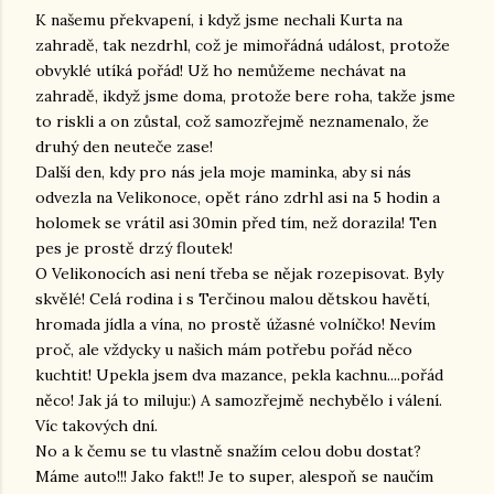
K našemu překvapení, i když jsme nechali Kurta na
zahradě, tak nezdrhl, což je mimořádná událost, protože
obvyklé utíká pořád! Už ho nemůžeme nechávat na
zahradě, ikdyž jsme doma, protože bere roha, takže jsme
to riskli a on zůstal, což samozřejmě neznamenalo, že
druhý den neuteče zase!
Další den, kdy pro nás jela moje maminka, aby si nás
odvezla na Velikonoce, opět ráno zdrhl asi na 5 hodin a
holomek se vrátil asi 30min před tím, než dorazila! Ten
pes je prostě drzý floutek!
O Velikonocích asi není třeba se nějak rozepisovat. Byly
skvělé! Celá rodina i s Terčinou malou dětskou havětí,
hromada jídla a vína, no prostě úžasné volníčko! Nevím
proč, ale vždycky u našich mám potřebu pořád něco
kuchtit! Upekla jsem dva mazance, pekla kachnu....pořád
něco! Jak já to miluju:) A samozřejmě nechybělo i válení.
Víc takových dní.
No a k čemu se tu vlastně snažím celou dobu dostat?
Máme auto!!! Jako fakt!! Je to super, alespoň se naučím