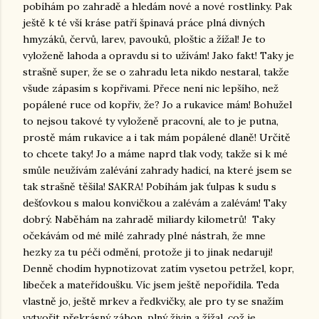
pobíhám po zahradě a hledám nové a nové rostlinky. Pak
ještě k té vší kráse patří špinavá práce plná divných
hmyzáků, červů, larev, pavouků, ploštic a žížal! Je to
vyloženě lahoda a opravdu si to užívám! Jako fakt! Taky je
strašně super, že se o zahradu leta nikdo nestaral, takže
všude zápasím s kopřivami. Přece není nic lepšího, než
popálené ruce od kopřiv, že? Jo a rukavice mám! Bohužel
to nejsou takové ty vyloženě pracovní, ale to je putna,
prostě mám rukavice a i tak mám popálené dlaně! Určitě
to chcete taky! Jo a máme naprd tlak vody, takže si k mé
smůle neužívám zalévání zahrady hadicí, na které jsem se
tak strašně těšila! SAKRA! Pobíhám jak ťulpas k sudu s
dešťovkou s malou konvičkou a zalévám a zalévám! Taky
dobrý. Naběhám na zahradě miliardy kilometrů! Taky
očekávám od mé milé zahrady plné nástrah, že mne
hezky za tu péči odmění, protože ji to jinak nedaruji!
Denně chodím hypnotizovat zatím vysetou petržel, kopr,
libeček a mateřídoušku. Víc jsem ještě nepořídila. Teda
vlastně jo, ještě mrkev a ředkvičky, ale pro ty se snažím
vytvořit překrásný záhon, plný živin a žížal, což je