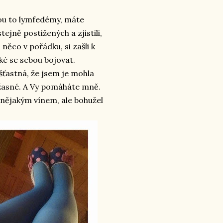
jsou to lymfedémy, máte
ejně postižených a zjistili,
í něco v pořádku, si zašli k
aké se sebou bojovat.
ťastná, že jsem je mohla
úžasné. A Vy pomáháte mně.
a nějakým vínem, ale bohužel