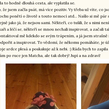
la to hodně dlouhá cesta, ale vyplatila se.
, že jsem začla psát, má více pozitiv. Vy třeba už víte, co 
ochu ponětí o životě s touto nemocí atd... Našlo si mě pár st
ejně jako já, že nejsou sami. Někteří, co tušili, že s nimi nen
kaři a léčí se, někteří se mnou nechali inspirovat, a začali t
ntaktoval mě kdekdo se svým trápením, a já jsem strašně š
dpořit a inspirovat. To vědomí, že někomu pomáháte, je 
je srdce plesá a poskakuje až k nebi. :) Ráda bych to zapil
m po ruce jen Matcha, ale tak dobrý! Jupí a na zdraví!