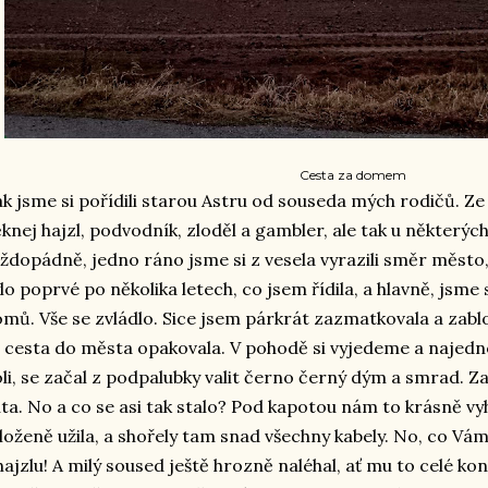
Cesta za domem
k jsme si pořídili starou Astru od souseda mých rodičů. Z
knej hajzl, podvodník, zloděl a gambler, ale tak u některých 
ždopádně, jedno ráno jsme si z vesela vyrazili směr město,
lo poprvé po několika letech, co jsem řídila, a hlavně, jsm
mů. Vše se zvládlo. Sice jsem párkrát zazmatkovala a zablo
 cesta do města opakovala. V pohodě si vyjedeme a najed
li, se začal z podpalubky valit černo černý dým a smrad. Zas
ta. No a co se asi tak stalo? Pod kapotou nám to krásně vy
loženě užila, a shořely tam snad všechny kabely. No, co Vá
hajzlu! A milý soused ještě hrozně naléhal, ať mu to celé 