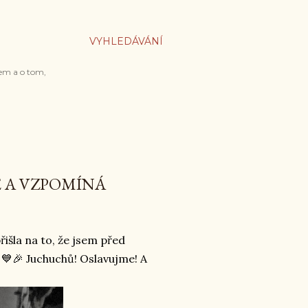
VYHLEDÁVÁNÍ
em a o tom,
E A VZPOMÍNÁ
řišla na to, že jsem před
! 💙🎉 Juchuchů! Oslavujme! A