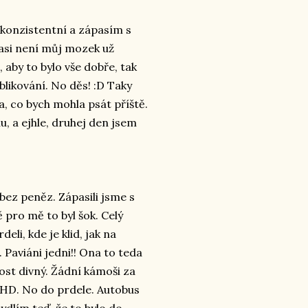
ekonzistentní a zápasím s
 asi není můj mozek už
aby to bylo vše dobře, tak
likování. No děs! :D Taky
, co bych mohla psát příště.
, a ejhle, druhej den jsem
bez peněz. Zápasili jsme s
 pro mě to byl šok. Celý
eli, kde je klid, jak na
Paviáni jedni!! Ona to teda
dost divný. Žádní kámoši za
HD. No do prdele. Autobus