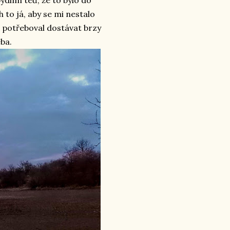
ydlím teď, že to bylo do
h to já, aby se mi nestalo
e potřeboval dostávat brzy
eba.