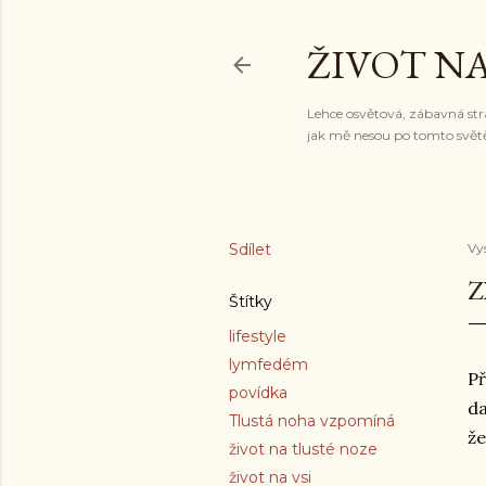
ŽIVOT N
Lehce osvětová, zábavná st
jak mě nesou po tomto světě
Sdílet
Vy
Z
Štítky
lifestyle
lymfedém
Př
povídka
da
Tlustá noha vzpomíná
že
život na tlusté noze
život na vsi