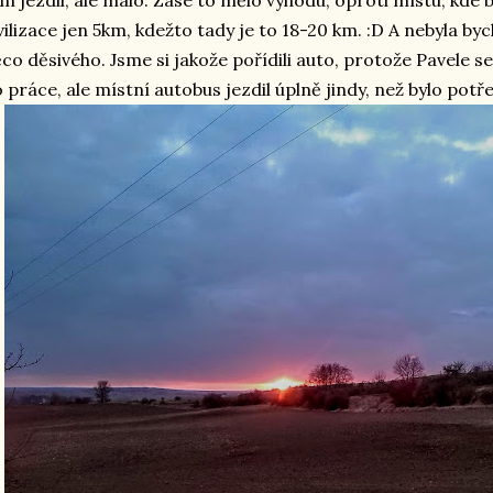
m jezdil, ale málo. Zase to mělo výhodu, oproti místu, kde b
vilizace jen 5km, kdežto tady je to 18-20 km. :D A nebyla byc
co děsivého. Jsme si jakože pořídili auto, protože Pavele s
 práce, ale místní autobus jezdil úplně jindy, než bylo potř