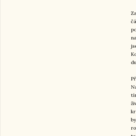
Za
čá
po
na
js
Ko
du
Př
Na
tí
ži
kr
by
ro