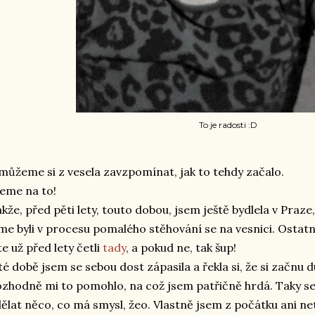
To je radosti :D
můžeme si z vesela zavzpomínat, jak to tehdy začalo.
eme na to!
kže, před pěti lety, touto dobou, jsem ještě bydlela v Praze,
me byli v procesu pomalého stěhování se na vesnici. Ostatně
te už před lety četli
tady
, a pokud ne, tak šup!
té době jsem se sebou dost zápasila a řekla si, že si začnu du
zhodně mi to pomohlo, na což jsem patřičně hrdá. Taky se
ělat něco, co má smysl, žeo. Vlastně jsem z počátku ani netu