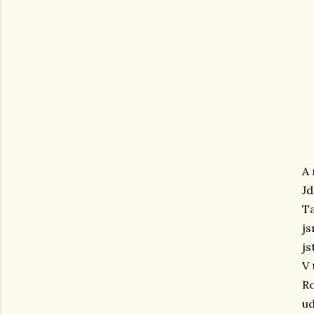
A 
Jd
Ta
js
js
V 
Ro
ud