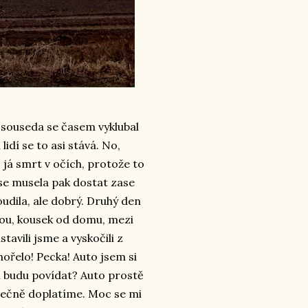
e souseda se časem vyklubal
lidí se to asi stává. No,
 já smrt v očích, protože to
e se musela pak dostat zase
udila, ale dobrý. Druhý den
nou, kousek od domu, mezi
tavili jsme a vyskočili z
hořelo! Pecka! Auto jsem si
m budu povídat? Auto prostě
konečně doplatíme. Moc se mi