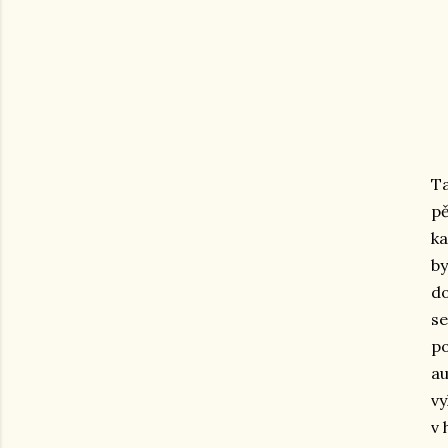
Ta
pě
ka
by
do
se
po
au
vy
v 