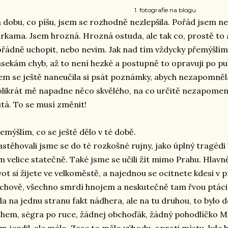
1. fotografie na blogu
 dobu, co píšu, jsem se rozhodně nezlepšila. Pořád jsem n
rkama. Jsem hrozná. Hrozná ostuda, ale tak co, prostě to
řádně uchopit, nebo nevim. Jak nad tím vždycky přemýšlím, 
sekám chyb, až to není hezké a postupně to opravuji po pub
em se ještě naneučila si psát poznámky, abych nezapomněla
likrát mě napadne něco skvělého, na co určitě nezapomenu
tá. To se musí změnit!
emýšlím, co se ještě dělo v té době.
stěhovali jsme se do té rozkošné rujny, jako úplný tragédi 
m velice statečně. Také jsme se učili žít mimo Prahu. Hlavně
vot si žijete ve velkoměstě, a najednou se ocitnete kdesi v prd
chově, všechno smrdí hnojem a neskutečně tam řvou ptáci. 
la na jednu stranu fakt nádhera, ale na tu druhou, to bylo 
hem, ségra po ruce, žádnej obchoďák, žádný pohodlíčko M