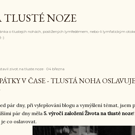
Přeskočit na hlavní obsah
A TLUSTÉ NOZE
ránka o tlustejch nohách, postižených lymfedémem, nebo-li lymfatickým otok
 :)
stavil
zivot.na.tluste.noze
04 března
PÁTKY V ČASE - TLUSTÁ NOHA OSLAVUJ
ed pár dny, při vylepšování blogu a vymýšlení témat, jsem p
lšími pár dny měla
5. výročí založení
Života na tlusté noze
 je co oslavovat.