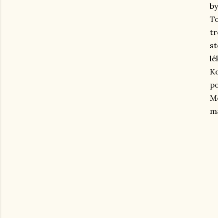
by
To
tr
st
lé
Ko
po
Mo
má